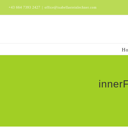
Zum
+43 664 7393 2427
|
office@isabellasteinlechner.com
Inhalt
springen
H
inner