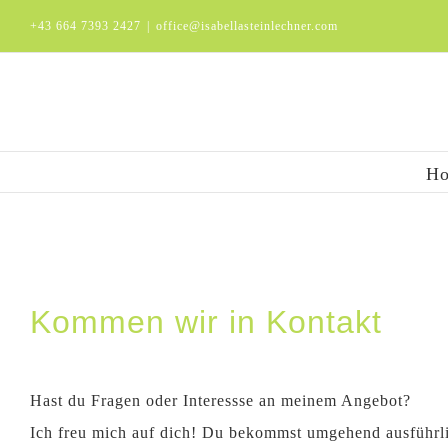
Zum
+43 664 7393 2427
|
office@isabellasteinlechner.com
Inhalt
springen
H
Kommen wir in Kontakt
Hast du Fragen oder Interessse an meinem Angebot?
Ich freu mich auf dich! Du bekommst umgehend ausführl