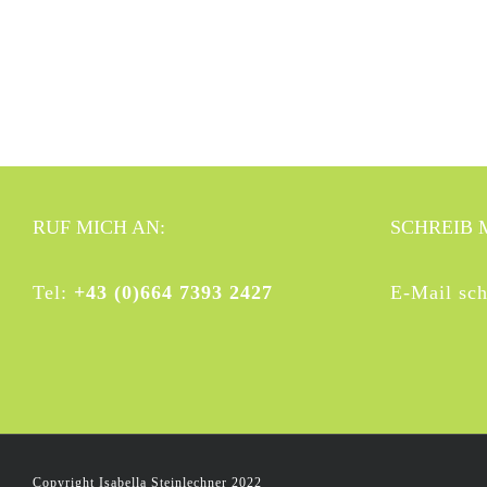
RUF MICH AN:
SCHREIB 
Tel:
+43 (0)664 7393 2427
E-Mail sch
Copyright Isabella Steinlechner 2022