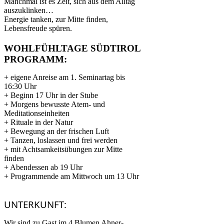
Manchmal ist es Zeit, sich aus dem Alltag
auszuklinken…
Energie tanken, zur Mitte finden,
Lebensfreude spüren.
WOHLFÜHLTAGE SÜDTIROL
PROGRAMM:
+ eigene Anreise am 1. Seminartag bis
16:30 Uhr
+ Beginn 17 Uhr in der Stube
+ Morgens bewusste Atem- und
Meditationseinheiten
+ Rituale in der Natur
+ Bewegung an der frischen Luft
+ Tanzen, loslassen und frei werden
+ mit Achtsamkeitsübungen zur Mitte
finden
+ Abendessen ab 19 Uhr
+ Programmende am Mittwoch um 13 Uhr
UNTERKUNFT:
Wir sind zu Gast im 4 Blumen Ahner-